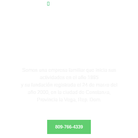
Vegetalesleomaryrd
VEGETALES
LEOMARY
Somos una empresa familiar que inicia sus
actividades en el año 1995
y su fundación registrada el 24 de marzo del
año 2000, en la ciudad de Constanza,
Provincia la Vega, Rep. Dom.
809-766-4339