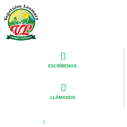
ESCRÍBENOS:
ventas@vegetalesleomary.com
info@vegetalesleomary.com
LLÁMANOS:
809-766-4339
@vegetalesleomary